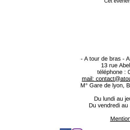
Cet événem
- A tour de bras - 
13 rue Abe
téléphone : 
mail: contact@atou
M° Gare de lyon, Ba
Du lundi au j
Du vendredi au
Mention