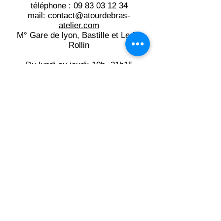
téléphone :
09 83 03 12 34
mail: contact@atourdebras-
atelier.com​
M° Gare de lyon, Bastille et Ledru
Rollin
Du lundi au jeudi: 10h -21h15
Du vendredi au samedi: 10h -19h
Mentions légales
Inscrivez-vous à la newsletter:
votre e-mail ici
OK!