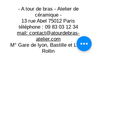
- A tour de bras - Atelier de
céramique -
13 rue Abel 75012 Paris
téléphone :
09 83 03 12 34
mail: contact@atourdebras-
atelier.com​
M° Gare de lyon, Bastille et Ledru
Rollin
Du lundi au jeudi: 10h -21h15
Du vendredi au samedi: 10h -19h
Mentions légales
Inscrivez-vous à la newsletter:
votre e-mail ici
OK!