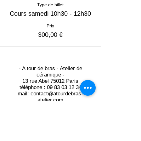
Type de billet
Cours samedi 10h30 - 12h30
Prix
300,00 €
- A tour de bras - Atelier de
céramique -
13 rue Abel 75012 Paris
téléphone :
09 83 03 12 34
mail: contact@atourdebras-
atelier.com​
M° Gare de lyon, Bastille et Ledru
Rollin
Du lundi au jeudi: 10h -21h15
Du vendredi au samedi: 10h -19h