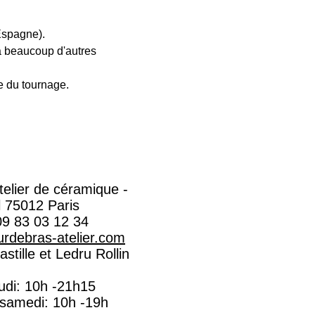
Espagne).
à beaucoup d'autres 
e du tournage. 
Atelier de céramique -
l 75012 Paris
09 83 03 12 34
rdebras-atelier.com​
stille et Ledru Rollin
eudi: 10h -21h15
 samedi: 10h -19h