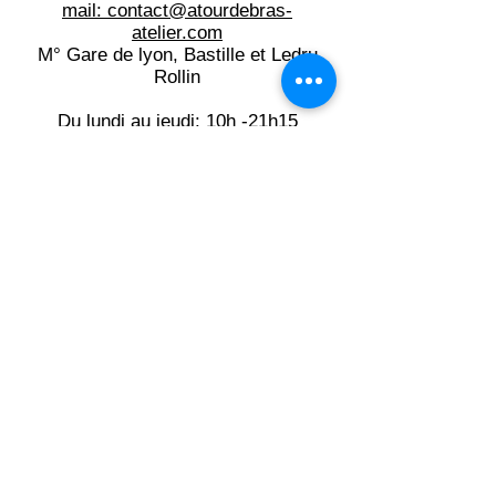
mail: contact@atourdebras-
atelier.com​
M° Gare de lyon, Bastille et Ledru
Rollin
Du lundi au jeudi: 10h -21h15
Du vendredi au samedi: 10h -19h
Mentions légales
Inscrivez-vous à la newsletter:
votre e-mail ici
OK!