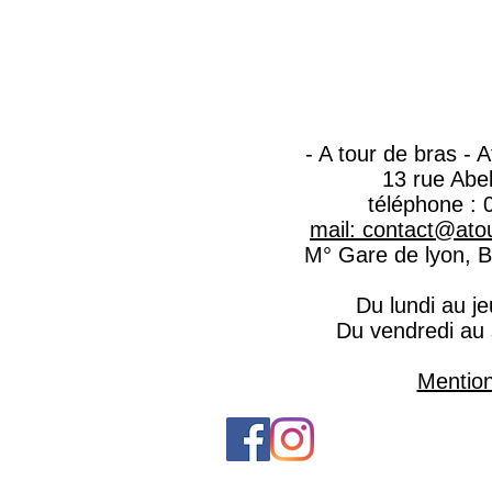
- A tour de bras - 
13 rue Abe
téléphone : 
mail: contact@atou
M° Gare de lyon, Ba
Du lundi au j
Du vendredi au
Mention