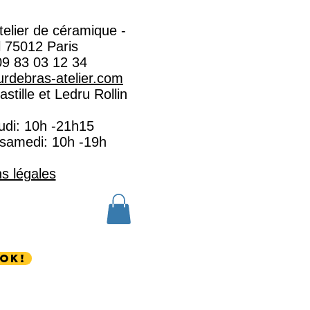
Atelier de céramique -
l 75012 Paris
09 83 03 12 34
rdebras-atelier.com​
stille et Ledru Rollin
eudi: 10h -21h15
 samedi: 10h -19h
s légales
OK!