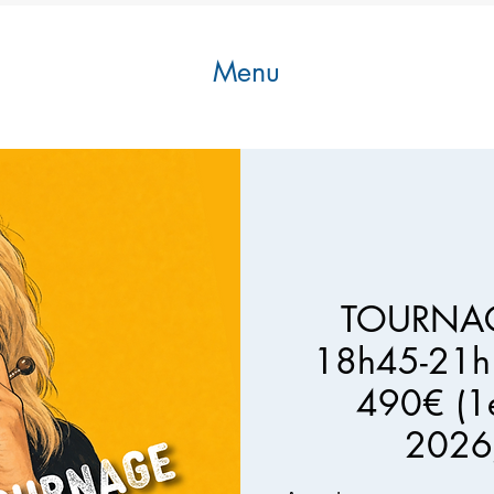
Menu
TOURNAG
18h45-21h1
490€ (1e
2026