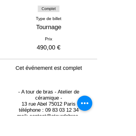
Complet
Type de billet
Tournage
Prix
490,00 €
Cet événement est complet
- A tour de bras - Atelier de
céramique -
13 rue Abel 75012 Paris
téléphone :
09 83 03 12 34
mail: contact@atourdebras-
atelier.com​
M° Gare de lyon, Bastille et Ledru
Rollin