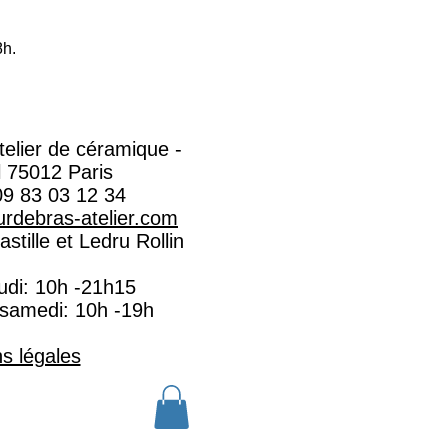
8h.
Atelier de céramique -
l 75012 Paris
09 83 03 12 34
rdebras-atelier.com​
stille et Ledru Rollin
eudi: 10h -21h15
 samedi: 10h -19h
s légales