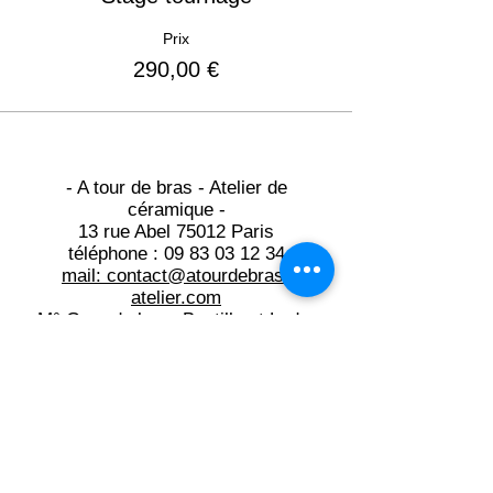
Prix
290,00 €
- A tour de bras - Atelier de
céramique -
13 rue Abel 75012 Paris
téléphone :
09 83 03 12 34
mail: contact@atourdebras-
atelier.com​
M° Gare de lyon, Bastille et Ledru
Rollin
Du lundi au jeudi: 10h -21h15
Du vendredi au samedi: 10h -19h
Mentions légales