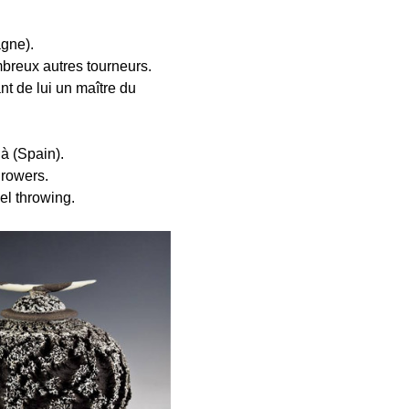
agne).
mbreux autres tourneurs.
t de lui un maître du 
à (Spain).
hrowers.
el throwing.