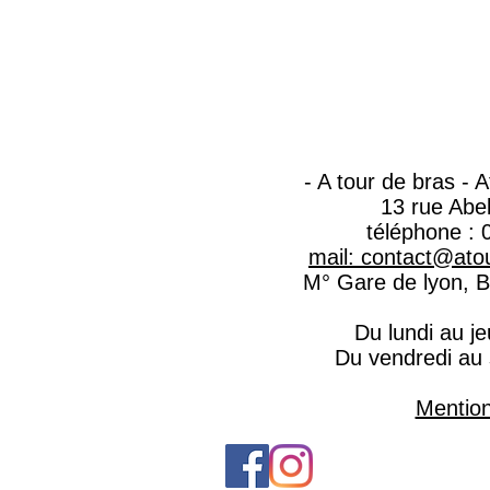
- A tour de bras - 
13 rue Abe
téléphone : 
mail: contact@atou
M° Gare de lyon, Ba
Du lundi au j
Du vendredi au
Mention