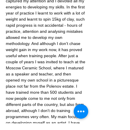
captured my attention and I devoted all my 
energies to developing my skills. In the first 
year of practice I learnt to work with a lot of 
weight and learnt to spin 15kg of clay, such 
rapid progress is not accidental - hours of 
practice, attention and analysing mistakes 
allowed me to develop my own 
methodology. And although I don't chase 
weight gain in my work now, it has proved 
useful when training people. After just a 
couple of years I was invited to teach at the 
Moscow Ceramic School, where I matured 
as a speaker and teacher, and then 
opened my own school in a picturesque 
place not far from the Polenov estate. I 
have trained more than 500 students and 
now people come to me not only from 
different parts of the country, but also from 
abroad, although I don't do training 
programmes very often. My main focus is 
on developing myself as an artist, I have 
big plans and I work hard to realise them: 