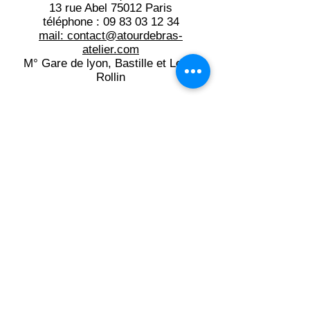
13 rue Abel 75012 Paris
téléphone :
09 83 03 12 34
mail: contact@atourdebras-
atelier.com​
M° Gare de lyon, Bastille et Ledru
Rollin
Du lundi au jeudi: 10h -21h15
Du vendredi au samedi: 10h -19h
Mentions légales
Inscrivez-vous à la newsletter:
votre e-mail ici
OK!